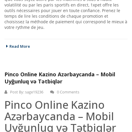
volatilité ou par les paris sportifs en direct, 1xpet offre les
outils nécessaires pour jouer en toute confiance. Prenez le
temps de lire les conditions de chaque promotion et
choisissez la méthode de paiement qui correspond le mieux à
votre rythme de jeu.
Read More
Pinco Online Kazino Azərbaycanda – Mobil
Uyğunluq və Tətbiqlər
Post By:
sage19236
0 Comments
Pinco Online Kazino
Azərbaycanda – Mobil
Uyğunluq və Tətbiqlər