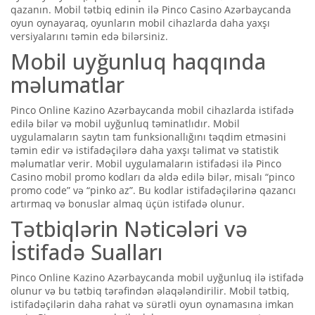
qazanın. Mobil tətbiq edinin ilə Pinco Casino Azərbaycanda
oyun oynayaraq, oyunların mobil cihazlarda daha yaxşı
versiyalarını təmin edə bilərsiniz.
Mobil uyğunluq haqqında
məlumatlar
Pinco Online Kazino Azərbaycanda mobil cihazlarda istifadə
edilə bilər və mobil uyğunluq təminatlıdır. Mobil
uygulamaların saytın tam funksionallığını təqdim etməsini
təmin edir və istifadəçilərə daha yaxşı təlimat və statistik
məlumatlar verir. Mobil uygulamaların istifadəsi ilə Pinco
Casino mobil promo kodları da əldə edilə bilər, misalı “pinco
promo code” və “pinko az”. Bu kodlar istifadəçilərinə qazancı
artırmaq və bonuslar almaq üçün istifadə olunur.
Tətbiqlərin Nəticələri və
İstifadə Sualları
Pinco Online Kazino Azərbaycanda mobil uyğunluq ilə istifadə
olunur və bu tətbiq tərəfindən əlaqələndirilir. Mobil tətbiq,
istifadəçilərin daha rahat və sürətli oyun oynamasına imkan