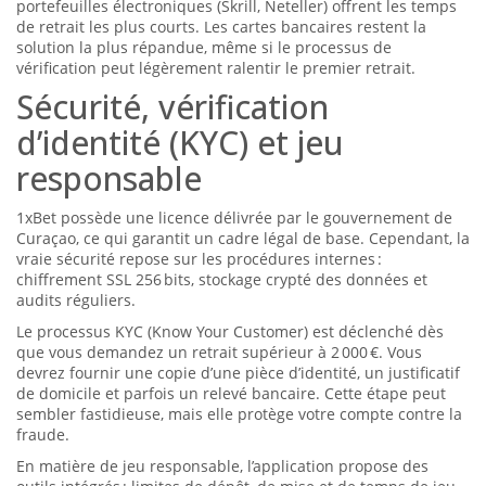
portefeuilles électroniques (Skrill, Neteller) offrent les temps
de retrait les plus courts. Les cartes bancaires restent la
solution la plus répandue, même si le processus de
vérification peut légèrement ralentir le premier retrait.
Sécurité, vérification
d’identité (KYC) et jeu
responsable
1xBet possède une licence délivrée par le gouvernement de
Curaçao, ce qui garantit un cadre légal de base. Cependant, la
vraie sécurité repose sur les procédures internes :
chiffrement SSL 256 bits, stockage crypté des données et
audits réguliers.
Le processus KYC (Know Your Customer) est déclenché dès
que vous demandez un retrait supérieur à 2 000 €. Vous
devrez fournir une copie d’une pièce d’identité, un justificatif
de domicile et parfois un relevé bancaire. Cette étape peut
sembler fastidieuse, mais elle protège votre compte contre la
fraude.
En matière de jeu responsable, l’application propose des