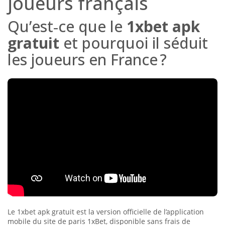
joueurs français
Qu’est‑ce que le
1xbet apk
gratuit
et pourquoi il séduit
les joueurs en France ?
Le 1xbet apk gratuit est la version officielle de l’application
mobile du site de paris 1xBet, disponible sans frais de