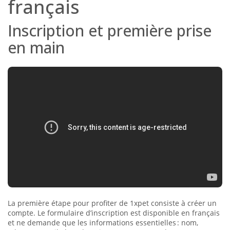
français
Inscription et première prise
en main
La première étape pour profiter de 1xpet consiste à créer un
compte. Le formulaire d’inscription est disponible en français
et ne demande que les informations essentielles : nom,