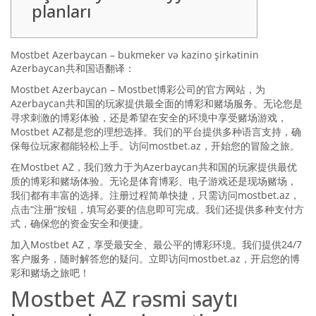
planları
Mostbet Azerbaycan – bukmeker və kazino şirkətinin
Azerbaycan共和国语翻译：
Mostbet Azerbaycan – Mostbet博彩公司的官方网站，为
Azerbaycan共和国的玩家提供最全面的博彩和赌场服务。无论您是
寻求刺激的博彩体验，还是希望在安全的环境中享受赌场游戏，
Mostbet AZ都是您的理想选择。我们的平台提供多种语言支持，确
保每位玩家都能轻松上手。访问mostbet.az，开始您的冒险之旅。
在Mostbet AZ，我们致力于为Azerbaycan共和国的玩家提供最优
质的博彩和赌场体验。无论是体育博彩、电子游戏还是现场赌场，
我们都有丰富的选择。注册过程简单快捷，只需访问mostbet.az，
点击“注册”按钮，填写必要的信息即可完成。我们还提供多种支付方
式，确保您的资金安全和便捷。
加入Mostbet AZ，享受最安全、最公平的博彩环境。我们提供24/7
客户服务，随时解答您的疑问。立即访问mostbet.az，开启您的博
彩和赌场之旅吧！
Mostbet AZ rəsmi saytı