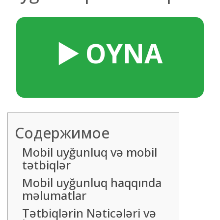
▶️ OYNA
Содержимое
Mobil uyğunluq və mobil
tətbiqlər
Mobil uyğunluq haqqında
məlumatlar
Tətbiqlərin Nəticələri və