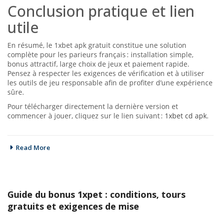
Conclusion pratique et lien
utile
En résumé, le 1xbet apk gratuit constitue une solution
complète pour les parieurs français : installation simple,
bonus attractif, large choix de jeux et paiement rapide.
Pensez à respecter les exigences de vérification et à utiliser
les outils de jeu responsable afin de profiter d’une expérience
sûre.
Pour télécharger directement la dernière version et
commencer à jouer, cliquez sur le lien suivant :
1xbet cd apk
.
Read More
Guide du bonus 1xpet : conditions, tours
gratuits et exigences de mise