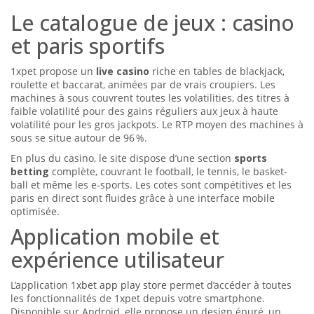
Le catalogue de jeux : casino
et paris sportifs
1xpet propose un
live casino
riche en tables de blackjack,
roulette et baccarat, animées par de vrais croupiers. Les
machines à sous couvrent toutes les volatilities, des titres à
faible volatilité pour des gains réguliers aux jeux à haute
volatilité pour les gros jackpots. Le RTP moyen des machines à
sous se situe autour de 96 %.
En plus du casino, le site dispose d’une section
sports
betting
complète, couvrant le football, le tennis, le basket-
ball et même les e‑sports. Les cotes sont compétitives et les
paris en direct sont fluides grâce à une interface mobile
optimisée.
Application mobile et
expérience utilisateur
L’application
1xbet app play store
permet d’accéder à toutes
les fonctionnalités de 1xpet depuis votre smartphone.
Disponible sur Android, elle propose un design épuré, un