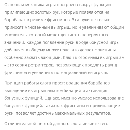
Основная механика игры построена вокруг функции
прилипающих золотых рук, которые появляются на
барабанах в режиме фриспинов. Эти руки не только
приносят мгновенный выигрыш, но и увеличивают общий
множитель, который может достигать невероятных
значений. Каждое появление руки в ходе бонусной игры
добавляет к общему множителю, что делает фриспины
особенно захватывающими. Ключ к огромным выигрышам
– это серия ретриггеров, позволяющих продлить раунд
фриспинов и увеличить потенциальный выигрыш.
Принцип работы слота прост: вращения барабанов,
выпадение выигрышных комбинаций и активация
бонусных функций. Однако, именно умелое использование
бонусных функций, таких как фриспины и прилипающие
руки, позволяет достичь максимальных результатов.
Отличительной чертой данного слота является его