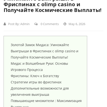
Фриспинах с olimp casino и
Получайте Космические Выплаты!
Post By:
Admin
0 Comments
May 6, 2026
Золотой Замок Мидаса: Умножайте
Выигрыши в Фриспинах с olimp casino и
Получайте Космические Выплаты!
Мидас и Волшебные Руки: Основы
Игрового Процесса
Фриспины: Ключ к Богатству
Стратегии игры во фриспинах
Дополнительные возможности для
увеличения выигрыша
Повышающие множители : Максимизация
Выигрыша