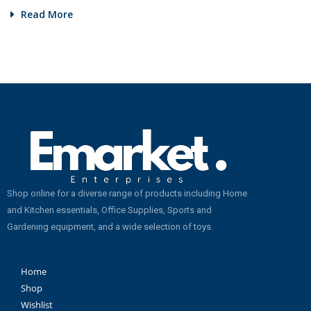
Read More
Shop online for a diverse range of products including Home
and Kitchen essentials, Office Supplies, Sports and
Gardening equipment, and a wide selection of toys.
Home
Shop
Wishlist