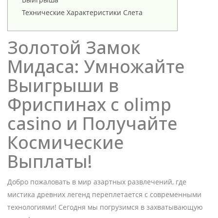
Технические Характеристики Слета
Золотой Замок
Мидаса: Умножайте
Выигрыши в
Фриспинах с olimp
casino и Получайте
Космические
Выплаты!
Добро пожаловать в мир азартных развлечений, где
мистика древних легенд переплетается с современными
технологиями! Сегодня мы погрузимся в захватывающую