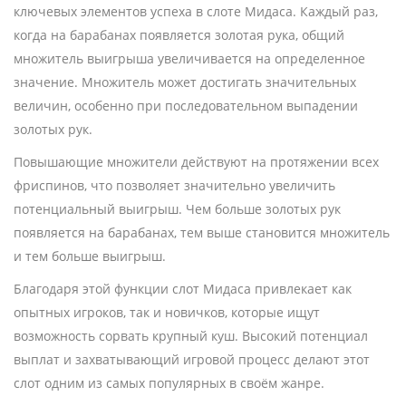
ключевых элементов успеха в слоте Мидаса. Каждый раз,
когда на барабанах появляется золотая рука, общий
множитель выигрыша увеличивается на определенное
значение. Множитель может достигать значительных
величин, особенно при последовательном выпадении
золотых рук.
Повышающие множители действуют на протяжении всех
фриспинов, что позволяет значительно увеличить
потенциальный выигрыш. Чем больше золотых рук
появляется на барабанах, тем выше становится множитель
и тем больше выигрыш.
Благодаря этой функции слот Мидаса привлекает как
опытных игроков, так и новичков, которые ищут
возможность сорвать крупный куш. Высокий потенциал
выплат и захватывающий игровой процесс делают этот
слот одним из самых популярных в своём жанре.